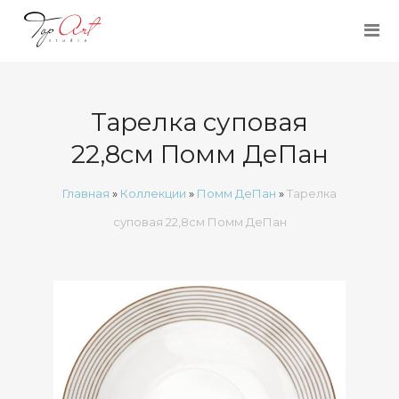
Тарелка суповая
22,8см Помм ДеПан
Главная
»
Коллекции
»
Помм ДеПан
»
Тарелка
суповая 22,8см Помм ДеПан