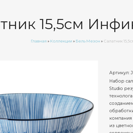
тник 15,5см Инфи
Главная
»
Коллекции
»
Бель Мезон
»
Салатник 15,5
Артикул:
Набор сал
Studio ре
технолога
созданием
обработки
компания
из цветно