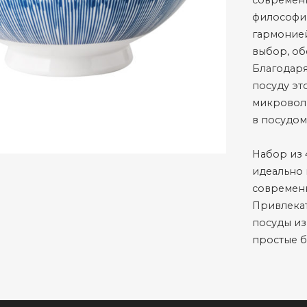
современн
философии
гармоние
выбор, об
Благодар
посуду эт
микроволн
в посудо
Набор из 
идеально 
современн
Привлекат
посуды из
простые 