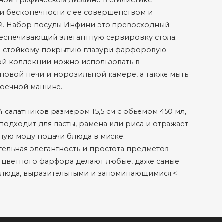
ом графическом дизайне в стилистике
 бесконечности с ее совершенством и
й. Набор посуды Инфини это превосходный
еспечивающий элегантную сервировку стола.
я стойкому покрытию глазури фарфоровую
ой коллекции можно использовать в
овой печи и морозильной камере, а также мыть
моечной машине.
4 салатников размером 15,5 см с обьемом 450 мл,
подходит для пасты, рамена или риса и отражает
ую моду подачи блюда в миске.
ельная элегантность и простота предметов
 цветного фарфора делают любые, даже самые
блюда, выразительными и запоминающимися.<