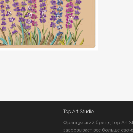
Top Art Studio
Французский бренд Top Art St
завоевывает все больше свои