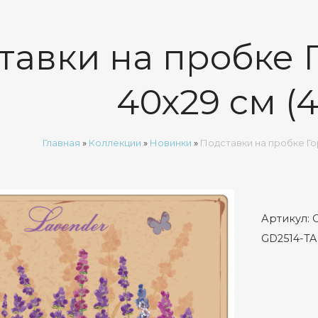
тавки на пробке 
40х29 см (
Главная
»
Коллекции
»
Новинки
»
Подставки на пробке Го
Артикул:
GD2514-TA