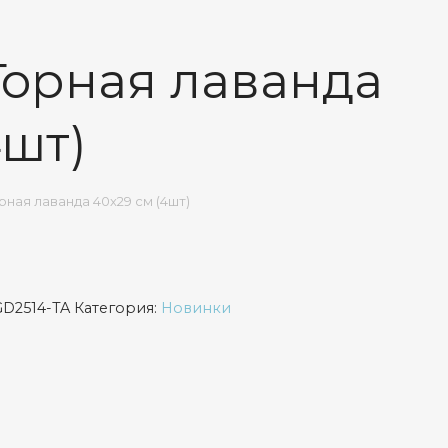
Горная лаванда
4шт)
рная лаванда 40х29 см (4шт)
GD2514-TA
Категория:
Новинки