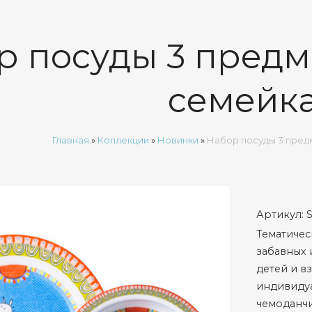
р посуды 3 предм
семейк
Главная
»
Коллекции
»
Новинки
»
Набор посуды 3 пред
Артикул:
Тематичес
забавных 
детей и в
индивиду
чемоданч