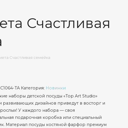
ета Счастливая
а
мета Счастливая семейка
SC1064-TA
Категория:
Новинки
кие наборы детской посуды «Top Art Studio»
и развивающих дизайнов приведут в восторг и
зрослых! У каждого набора — своя
альная подарочная коробка или специальный
ик. Материал посуды костяной фарфор премиум