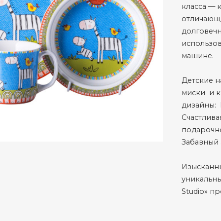
класса — 
отличающ
долговечн
использо
машине.
Детские н
миски и к
дизайны: 
Счастлива
подарочно
Забавный
Изысканн
уникальны
Studio» п