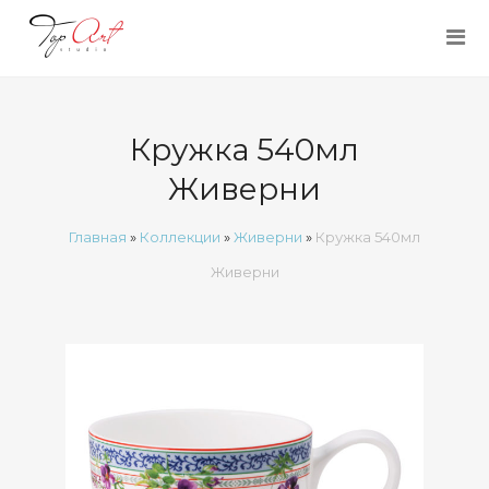
Кружка 540мл
Живерни
Главная
»
Коллекции
»
Живерни
»
Кружка 540мл
Живерни