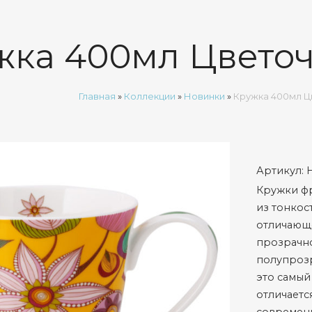
жка 400мл Цветоч
Главная
»
Коллекции
»
Новинки
»
Кружка 400мл Ц
Артикул:
Кружки фр
из тонкос
отличающ
прозрачн
полупрозр
это самый
отличает