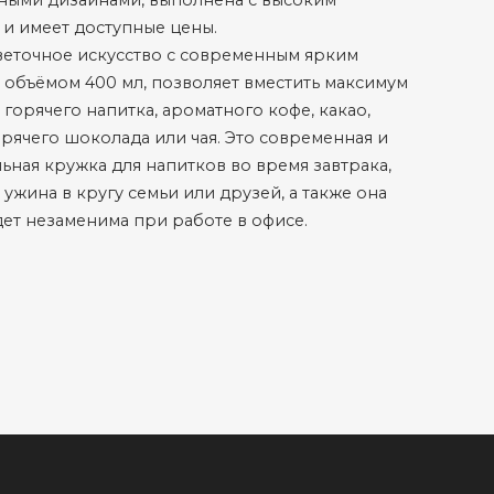
ными дизайнами, выполнена с высоким
 и имеет доступные цены.
еточное искуcство с современным ярким
 объёмом 400 мл, позволяет вместить максимум
горячего напитка, ароматного кофе, какао,
орячего шоколада или чая. Это современная и
ьная кружка для напитков во время завтрака,
 ужина в кругу семьи или друзей, а также она
дет незаменима при работе в офисе.