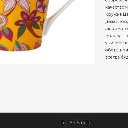
современ
качеством
Кружка Цв
дизайном,
любимого 
молока, г
универсал
обеда или
всегда бу
Top Art Studio