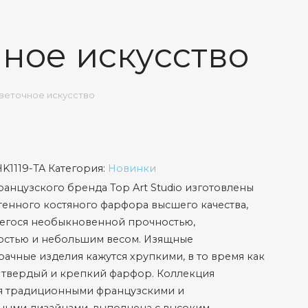
ное искуcство
веточное искуcство
HK1119-TA
Категория:
Новинки
анцузского бренда Top Art Studio изготовлены
тенного костяного фарфора высшего качества,
егося необыкновенной прочностью,
остью и небольшим весом. Изящные
ачные изделия кажутся хрупкими, в то время как
 твердый и крепкий фарфор. Коллекция
ся традиционными французскими и