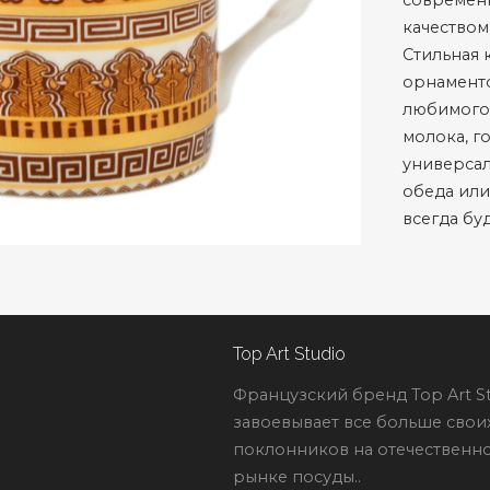
современ
качеством
Стильная 
орнаменто
любимого 
молока, г
универсал
обеда или
всегда бу
Top Art Studio
Французский бренд Top Art St
завоевывает все больше свои
поклонников на отечественн
рынке посуды..