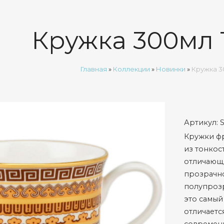
Кружка 300мл 
Главная
»
Коллекции
»
Новинки
»
Кружка 3
Артикул:
Кружки фр
из тонкос
отличающ
прозрачн
полупрозр
это самый
отличает