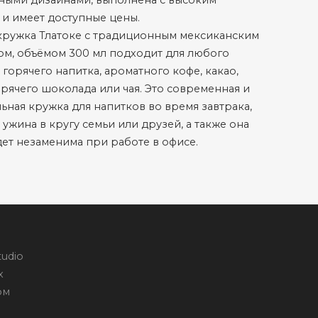
ными дизайнами, выполнена с высоким
 и имеет доступные цены.
кружка Тлатоке с традиционным мексиканским
м, объёмом 300 мл подходит для любого
горячего напитка, ароматного кофе, какао,
орячего шоколада или чая. Это современная и
ьная кружка для напитков во время завтрака,
 ужина в кругу семьи или друзей, а также она
дет незаменима при работе в офисе.
udio
х
ом