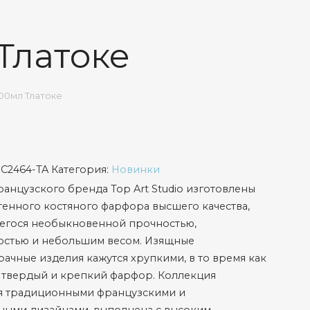
Тлатоке
00мл Тлатоке
SC2464-TA
Категория:
Новинки
анцузского бренда Top Art Studio изготовлены
тенного костяного фарфора высшего качества,
егося необыкновенной прочностью,
остью и небольшим весом. Изящные
ачные изделия кажутся хрупкими, в то время как
 твердый и крепкий фарфор. Коллекция
ся традиционными французскими и