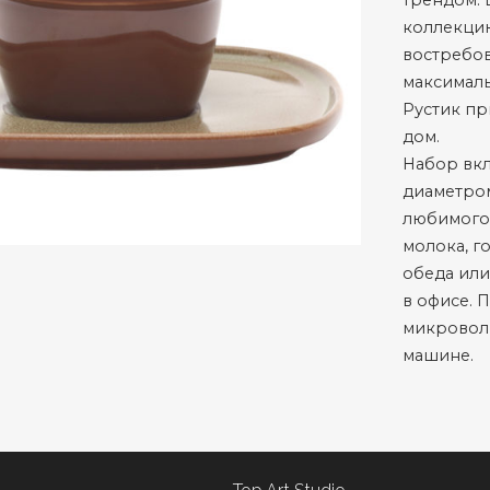
трендом. 
коллекци
востребов
максимал
Рустик пр
дом.
Набор вкл
диаметром
любимого 
молока, г
обеда или
в офисе. 
микроволн
машине.