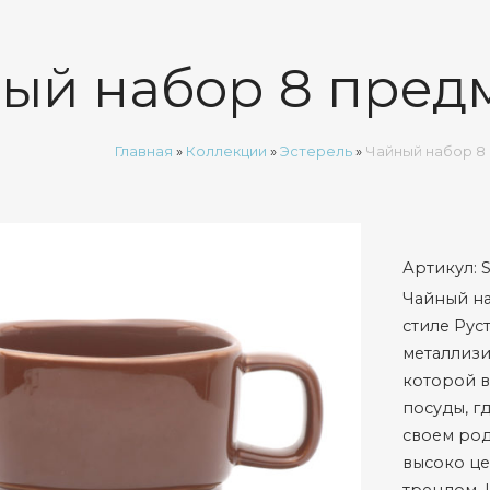
ый набор 8 пред
Главная
»
Коллекции
»
Эстерель
»
Чайный набор 8
Артикул:
Чайный на
стиле Рус
металлизи
которой в
посуды, г
своем род
высоко це