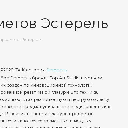
метов Эстерель
 предметов Эстерель
SP2929-TA
Категория:
Эстерель
бор Эстерель бренда Top Art Studio в модном
тик создан по инновационной технологии
рованной реактивной глазури. Это техника,
осхищаются за разноцветную и пеструю окраску
де каждый предмет уникальный и единственный в
е. Различия в цвете и текстуре предметов
нится и является современным и модным