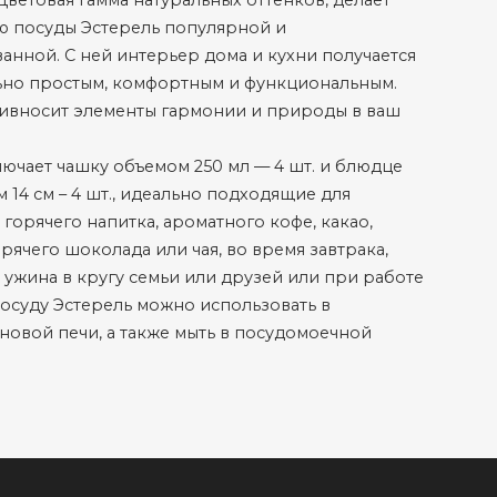
Цветовая гамма натуральных оттенков, делает
ю посуды Эстерель популярной и
анной. С ней интерьер дома и кухни получается
ьно простым, комфортным и функциональным.
ивносит элементы гармонии и природы в ваш
ючает чашку объемом 250 мл — 4 шт. и блюдце
 14 см – 4 шт., идеально подходящие для
горячего напитка, ароматного кофе, какао,
орячего шоколада или чая, во время завтрака,
 ужина в кругу семьи или друзей или при работе
Посуду Эстерель можно использовать в
овой печи, а также мыть в посудомоечной