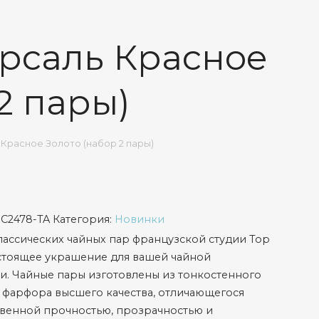
ерсаль Красное
2 пары)
 Красное Золото (набор 2 пары)
SC2478-TA
Категория:
Новинки
ассических чайных пар французской студии Top
астоящее украшение для вашей чайной
. Чайные пары изготовлены из тонкостенного
 фарфора высшего качества, отличающегося
венной прочностью, прозрачностью и