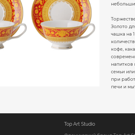
небольши
Торжестве
Золото дл
чашка на 
количеств
кофе, как
современн
напитков 
семьи или
при работ
печи и мы
Top Art Studio