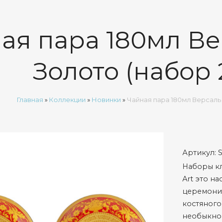
ая пара 180мл В
Золото (набор 
Главная
»
Коллекции
»
Новинки
»
Чайная пара 180мл Версаль
Артикул:
Наборы кл
Art это н
церемонии
костяного
необыкно