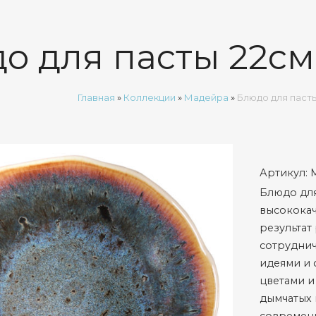
о для пасты 22с
Главная
»
Коллекции
»
Мадейра
»
Блюдо для паст
Артикул:
Блюдо для
высококач
результат
сотруднич
идеями и 
цветами и
дымчатых 