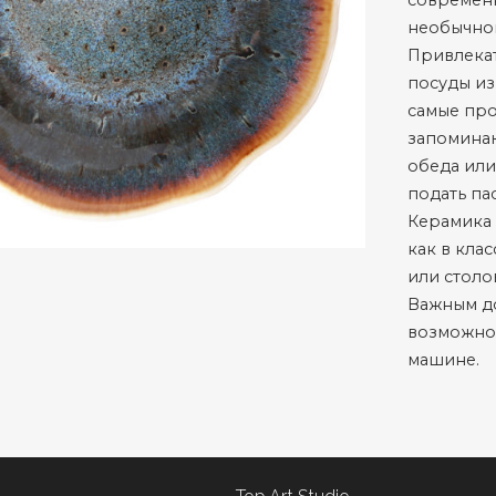
современн
необычно
Привлекат
посуды из
самые про
запомина
обеда или
подать па
Керамика 
как в кла
или столо
Важным д
возможнос
машине.