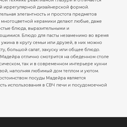
ой технике реактивной глазури и отличается
й иррегулярной дизайнерской формой.
ельная элегантность и простота предметов
 многоцветной керамики делают любые, даже
стые блюда, выразительными и
ющимися. Блюдо для пасты незаменимо во время
 ужина в кругу семьи или друзей, в них можно
сту, большой салат, закуску или общее блюдо.
Мадейра отлично смотрится на обеденном столе
ссическом, так и в современном интерьере кухни
вой, наполняя любимый дом теплом и уютом.
остоинством посуды Мадейра является
ть использования в СВЧ печи и посудомоечной