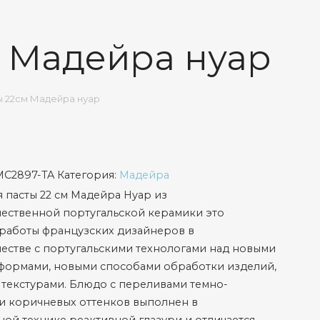
м Мадейра нуар
ы 22см Мадейра нуар
MC2897-TA
Категория:
Мадейра
 пасты 22 см Мадейра Нуар из
ественной португальской керамики это
 работы французских дизайнеров в
естве с португальскими технологами над новыми
формами, новыми способами обработки изделий,
 текстурами. Блюдо с переливами темно-
и коричневых оттенков выполнен в