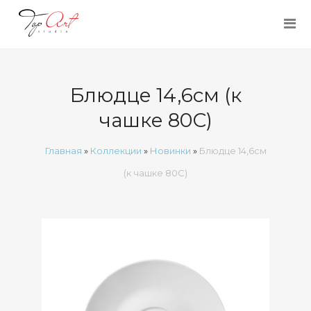
Блюдце 14,6см (к
чашке 80С)
Главная
»
Коллекции
»
Новинки
»
Блюдце 14,6см
(к чашке 80С)